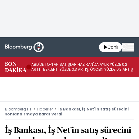
Canlı
SON
ABD'DE TOPTAN SATIŞLAR HAZİRAN'DA AYLIK YÜZDE 0,2
AP
DAKİKA
ARTTI, BEKLENTİ YÜZDE 0,3 ARTIŞ, ÖNCEKİ YÜZDE 0,3 ARTIŞ
KA
Bloomberg HT
Haberler
İş Bankası, İş Net'in satış sürecini
sonlandırmaya karar verdi
İş Bankası, İş Net'in satış sürecini