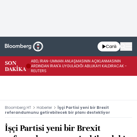
Canlı
ABD, İRAN-UMMAN ANLAŞMASININ AÇIKLANMASININ
AB
SON
ARDINDAN İRAN'A UYGULADIĞI ABLUKAYI KALDIRACAK -
GE
DAKİKA
REUTERS
UY
Bloomberg HT
Haberler
İşçi Partisi yeni bir Brexit
referandumunu getirebilecek bir planı destekliyor
İşçi Partisi yeni bir Brexit