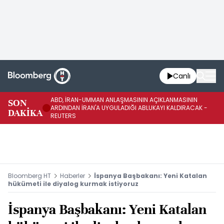
Canlı
ABD, İRAN-UMMAN ANLAŞMASININ AÇIKLANMASININ
AB
SON
ARDINDAN İRAN'A UYGULADIĞI ABLUKAYI KALDIRACAK -
GE
DAKİKA
REUTERS
UY
Bloomberg HT
Haberler
İspanya Başbakanı: Yeni Katalan
hükümeti ile diyalog kurmak istiyoruz
İspanya Başbakanı: Yeni Katalan