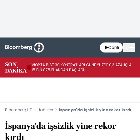
Canlı
SON
VİOP'TA BIST 30 KONTRATLARI GÜNE YÜZDE 0,3 AZALIŞLA
AL
DAKİKA
15 BİN 875 PUANDAN BAŞLADI
AZ
Bloomberg HT
Haberler
İspanya'da işsizlik yine rekor kırdı
İspanya'da işsizlik yine rekor
kırdı