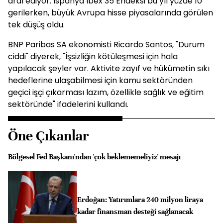
ardı ediyor. İspanya Ibex 35 Endeksi bu yıl yüzde 10
gerilerken, büyük Avrupa hisse piyasalarında görülen
tek düşüş oldu.
BNP Paribas SA ekonomisti Ricardo Santos, "Durum
ciddi" diyerek, "İşsizliğin kötüleşmesi için hala
yapılacak şeyler var. Aktivite zayıf ve hükümetin sıkı
hedeflerine ulaşabilmesi için kamu sektöründen
geçici işçi çıkarması lazım, özellikle sağlık ve eğitim
sektöründe" ifadelerini kullandı.
Öne Çıkanlar
Bölgesel Fed Başkanı'ndan 'çok beklememeliyiz' mesajı
Erdoğan: Yatırımlara 240 milyon liraya
kadar finansman desteği sağlanacak