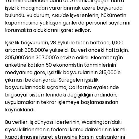
Tahmin edilenden daha az Amerikalı geçen hafta
işsizlik maaşından yararlanmak üzere başvuruda
bulundu. Bu durum, ABD'de işverenlerin, hükümetin
kapanmasına yaklaşan günlerde personel sayılarını
korumakta olduklarını işaret ediyor.
İşsizlik başvuruları, 28 Eylül ile biten haftada, 1,000
artarak 308,000'e yükseldi. Bu veri önceki hafta için,
305,000'den 307,000'e revize edildi. Bloomberg'in
anketine katılan 50 ekonomistin tahminlerinin
medyanına göre, işsizlik başvurularının 315,000'e
çıkması bekleniyordu. Süregelen işsizlik
başvurularındaki sıçrama, California eyaletinde
bilgisayar sistemlerindeki değişikliğin ardından,
uygulamaların tekrar işlemeye başlamasından
kaynaklandı.
Bu veriler, iş dünyası liderlerinin, Washington'daki
siyasi kilitlenmenin federal kamu dairelerinin kısmi
kapatılmasını işaret etmesine karşın, çalışanlarını