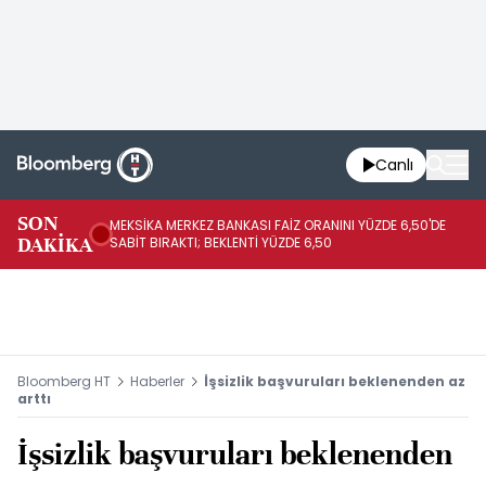
Canlı
SON
MEKSİKA MERKEZ BANKASI FAİZ ORANINI YÜZDE 6,50'DE
OY
DAKİKA
SABİT BIRAKTI; BEKLENTİ YÜZDE 6,50
AÇ
Bloomberg HT
Haberler
İşsizlik başvuruları beklenenden az
arttı
İşsizlik başvuruları beklenenden