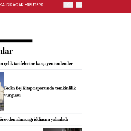
 KALDIRACAK -REUTERS
ABD DIŞİŞLERİ BAKANLIĞI
UYGULANACAK
nlar
 çelik tarifelerine karşı yeni önlemler
Fed'in Bej Kitap raporunda 'temkinlilik'
vurgusu
revden alınacağı iddiasını yalanladı