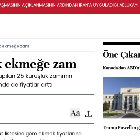
ŞMASININ AÇIKLANMASININ ARDINDAN İRAN'A UYGULADIĞI ABLUKAYI
lk ekmeğe zam
Öne Çıka
lk ekmeğe zam
Kanada'dan ABD'nin
apılan 25 kuruşluk zammın
de de fiyatlar arttı
Trump Powell'ın gö
yat listesine göre ekmek fiyatlarına