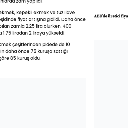
anlarda zam yapıldı.
ekmek, kepekli ekmek ve tuz ilave
ABD'de üretici fiya
dinde fiyat artışına gidildi. Daha önce
pılan zamla 2.25 lira olurken, 400
.75 liradan 2 liraya yükseldi.
ekmek çeşitlerinden pidede de 10
ğin daha önce 75 kuruşa sattığı
göre 85 kuruş oldu.