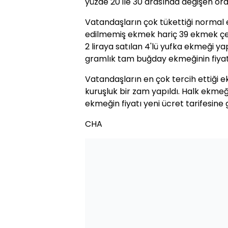
yüzde 20 ile 30 arasında değişen or
Vatandaşların çok tükettiği normal 
edilmemiş ekmek hariç 39 ekmek çeşi
2 liraya satılan 4'lü yufka ekmeği ya
gramlık tam buğday ekmeğinin fiyatı 1
Vatandaşların en çok tercih ettiği 
kuruşluk bir zam yapıldı. Halk ekme
ekmeğin fiyatı yeni ücret tarifesine 
CHA