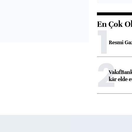
En Çok O
1
Resmi Ga
2
VakıfBank
kâr elde e