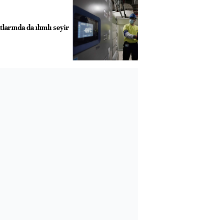
tlarında da ılımlı seyir