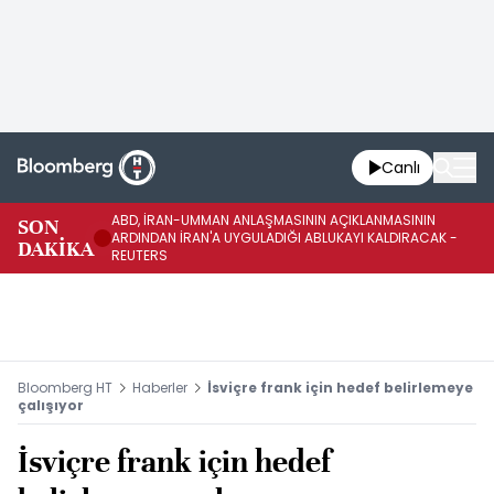
Canlı
ABD, İRAN-UMMAN ANLAŞMASININ AÇIKLANMASININ
AB
SON
ARDINDAN İRAN'A UYGULADIĞI ABLUKAYI KALDIRACAK -
GE
DAKİKA
REUTERS
UY
Bloomberg HT
Haberler
İsviçre frank için hedef belirlemeye
çalışıyor
İsviçre frank için hedef