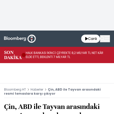
Canlı
SON
HALK BANKASI İKİNCİ ÇEYREKTE 8,2 MİLYAR TL NET KÂR
İŞ
DAKİKA
ELDE ETTİ, BEKLENTİ 7 MİLYAR TL
MÜ
Bloomberg HT
Haberler
Çin, ABD ile Tayvan arasındaki
resmi temaslara karşı çıkıyor
Çin, ABD ile Tayvan arasındaki