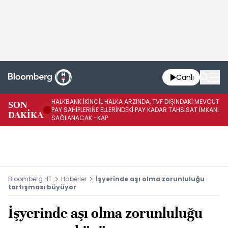
Canlı
HALKBANK İKİNCİL HALKA ARZINDA, TVF DIŞINDAKİ MEVCUT
HA
SON
PAY SAHİPLERİNE ELLERİNDEKİ PAY KADAR TAHSİSAT İMKANI
KO
DAKİKA
SAĞLANACAK -KAP
-K
Bloomberg HT
Haberler
İşyerinde aşı olma zorunluluğu
tartışması büyüyor
İşyerinde aşı olma zorunluluğu