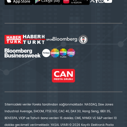
Sitemizdeki veriler Foreks tarafından sağlanmaktadır. NASDAQ, Dow Jones
Industrial Average, SHCOM, FTSE 100, CAC 40, DAX 30, Hang Seng, IBEX 35,
BOVESPA, VİOP ve Tahvil-bono verileri 15 dakika; CME, NYMEX VE S&P verileri 10
dakika gecikmeli verilmektedir. YASAL UYARI © 2026 Kayıtlı Elektronik Posta