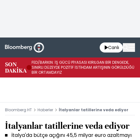
Canlı
FED/BARKIN: İŞ GÜCÜ PİYASASI KIRILGAN BİR DENGEDE,
SON
İŞ
SINIRLI DÜZEYDE POZİTİF İSTİHDAM ARTIŞININ GÖRÜLDÜĞÜ
DAKİKA
SÜ
BİR ORTAMDAYIZ
Bloomberg HT
Haberler
İtalyanlar tatillerine veda ediyor
İtalyanlar tatillerine veda ediyor
İtalya'da bütçe açığını 45,5 milyar euro azaltmayı