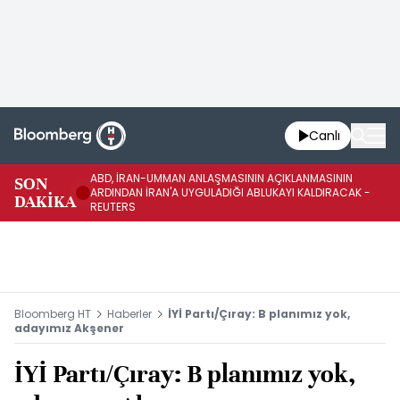
Canlı
ABD, İRAN-UMMAN ANLAŞMASININ AÇIKLANMASININ
AB
SON
ARDINDAN İRAN'A UYGULADIĞI ABLUKAYI KALDIRACAK -
GE
DAKİKA
REUTERS
UY
Bloomberg HT
Haberler
İYİ Partı/Çıray: B planımız yok,
adayımız Akşener
İYİ Partı/Çıray: B planımız yok,