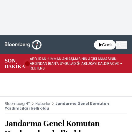
Canlı
ABD, İRAN-UMMAN ANLAŞMASININ AÇIKLANMASININ
AB
SON
ARDINDAN İRAN'A UYGULADIĞI ABLUKAYI KALDIRACAK -
GE
DAKİKA
REUTERS
UY
Bloomberg HT
Haberler
Jandarma Genel Komutan
Yardımcıları belli oldu
Jandarma Genel Komutan