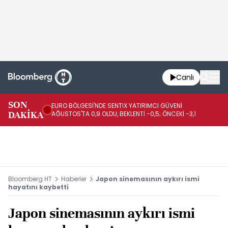
Canlı
SON
EURO BÖLGESİ'NDE SENTIX YATIRIMCI GÜVENİ
İR
DAKİKA
AĞUSTOS'TA 0,9 OLDU, BEKLENTİ -0,5; ÖNCEKİ -3,1
DE
Bloomberg HT
Haberler
Japon sinemasının aykırı ismi
hayatını kaybetti
Japon sinemasının aykırı ismi