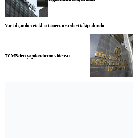
Yurt dışından riskli e-ticaret ürünleri takip altında
TCMB'den yapılandırma videosu