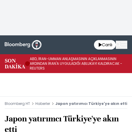
Canlı
ABD, İRAN-UMMAN ANLAŞMASININ AÇIKLANMASININ
AB
SON
ARDINDAN İRAN'A UYGULADIĞI ABLUKAYI KALDIRACAK -
GE
DAKİKA
REUTERS
UY
Bloomberg HT
Haberler
Japon yatırımcı Türkiye'ye akın etti
Japon yatırımcı Türkiye'ye akın
etti