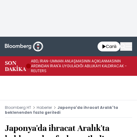
Canlı
ABD, İRAN-UMMAN ANLAŞMASININ AÇIKLANMASININ
AB
SON
ARDINDAN İRAN'A UYGULADIĞI ABLUKAYI KALDIRACAK -
GE
DAKİKA
REUTERS
UY
Bloomberg HT
Haberler
Japonya'da ihracat Aralık'ta
beklenenden fazla geriledi
Japonya'da ihracat Aralık'ta