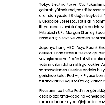
Tokyo Electric Power Co., Fukushim
çalarak, yüksek radyoaktif konsantr
ardından yüzde 3.9 değer kaybetti. A
BlueScope Steel Ltd., satışların tahm
ilk yarısında zayıflık öngörmesiyle yü
Mitsubishi UFJ Morgan Stanley Securi
hisseleri için tavsiye vermesi sonra
Japonya hariç MSCI Asya Pasifik En
geriledi. Endeksteki 10 sektör grubu
yavaşlaması ve Fed'in tahvil alımla
yatırımcıları daha riskli gördükleri A
satmaya itmesi üzerine endeks bu yı
gerisinde kaldı. Fed Açık Piyasa Kom
tutanakları 21 Ağustos'ta açıklanaca
Piyasanın bu hafta Fed'in öngörüldüğü
azaltıp azaltmayacağına yönelik d
tutanaklarını izleyeceğinji belirten