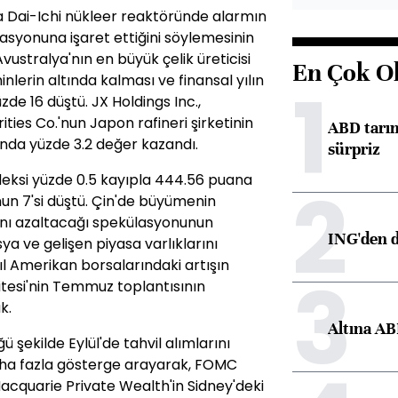
a Dai-Ichi nükleer reaktöründe alarmın
asyonuna işaret ettiğini söylemesinin
vustralya'nın en büyük çelik üreticisi
En Çok O
inlerin altında kalması ve finansal yılın
1
zde 16 düştü. JX Holdings Inc.,
ties Co.'nun Japon rafineri şirketinin
ABD tarım
sında yüzde 3.2 değer kazandı.
sürpriz
deksi yüzde 0.5 kayıpla 444.56 puana
2
nun 7'si düştü. Çin'de büyümenin
rını azaltacağı spekülasyonunun
ING'den d
sya ve gelişen piyasa varlıklarını
l Amerikan borsalarındaki artışın
3
itesi'nin Temmuz toplantısının
k.
Altına AB
 şekilde Eylül'de tahvil alımlarını
aha fazla gösterge arayarak, FOMC
 Macquarie Private Wealth'in Sidney'deki