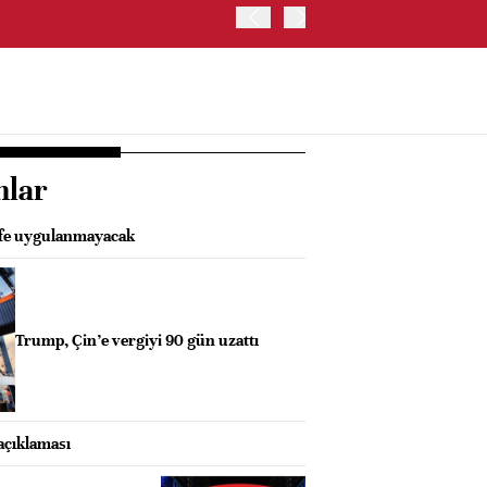
ABD İSTİHDAM VERİLERİ S
nlar
ife uygulanmayacak
Trump, Çin’e vergiyi 90 gün uzattı
açıklaması