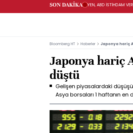
SON DAKİKA
YEN, ABD İSTİHDAM VER
Bloomberg HT
Haberler
Japonya hariç A
Japonya hariç A
düştü
Gelişen piyasalardaki düşüşü
Asya borsaları 1 haftanın en 