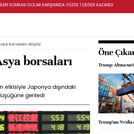
İLERİ SONRASI DOLAR KARŞISINDA YÜZDE 1 DEĞER KAZANDI
sya borsaları düştü
Öne Çıka
sya borsaları
Trump: Altına tar
n etkisiyle Japonya dışındaki
düşüğüne geriledi
Trump'tan Nvidia 