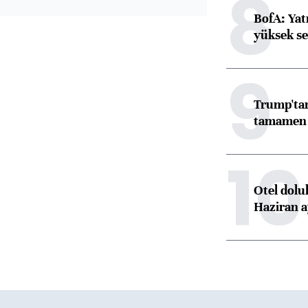
8
BofA: Yatı
yüksek se
9
Trump'tan
tamamen o
10
Otel dolu
Haziran a