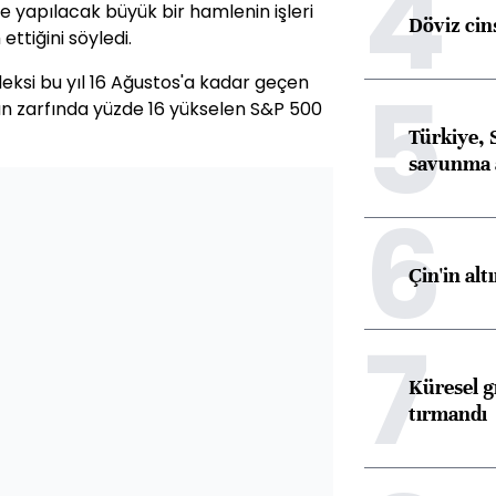
4
e yapılacak büyük bir hamlenin işleri
Döviz cins
ttiğini söyledi.
5
eksi bu yıl 16 Ağustos'a kadar geçen
an zarfında yüzde 16 yükselen S&P 500
Türkiye, 
savunma 
6
Çin'in alt
7
Küresel gı
tırmandı