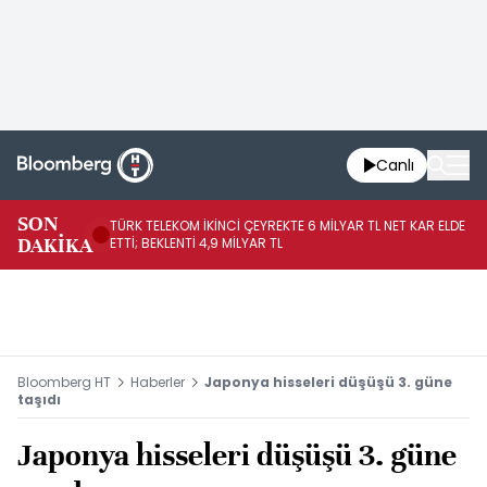
Canlı
SON
TÜRK TELEKOM İKİNCİ ÇEYREKTE 6 MİLYAR TL NET KAR ELDE
AB
DAKİKA
ETTİ; BEKLENTİ 4,9 MİLYAR TL
İR
Bloomberg HT
Haberler
Japonya hisseleri düşüşü 3. güne
taşıdı
Japonya hisseleri düşüşü 3. güne