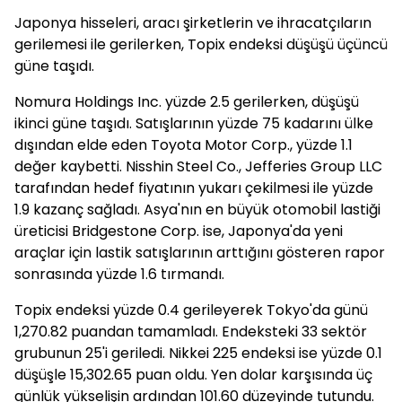
Japonya hisseleri, aracı şirketlerin ve ihracatçıların
gerilemesi ile gerilerken, Topix endeksi düşüşü üçüncü
güne taşıdı.
Nomura Holdings Inc. yüzde 2.5 gerilerken, düşüşü
ikinci güne taşıdı. Satışlarının yüzde 75 kadarını ülke
dışından elde eden Toyota Motor Corp., yüzde 1.1
değer kaybetti. Nisshin Steel Co., Jefferies Group LLC
tarafından hedef fiyatının yukarı çekilmesi ile yüzde
1.9 kazanç sağladı. Asya'nın en büyük otomobil lastiği
üreticisi Bridgestone Corp. ise, Japonya'da yeni
araçlar için lastik satışlarının arttığını gösteren rapor
sonrasında yüzde 1.6 tırmandı.
Topix endeksi yüzde 0.4 gerileyerek Tokyo'da günü
1,270.82 puandan tamamladı. Endeksteki 33 sektör
grubunun 25'i geriledi. Nikkei 225 endeksi ise yüzde 0.1
düşüşle 15,302.65 puan oldu. Yen dolar karşısında üç
günlük yükselişin ardından 101.60 düzeyinde tutundu.