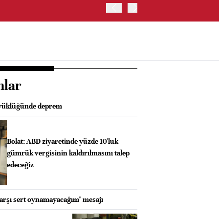
OYAK ÇİMENTO İKİNCİ ÇEY
nlar
büyüklüğünde deprem
Bolat: ABD ziyaretinde yüzde 10'luk
gümrük vergisinin kaldırılmasını talep
edeceğiz
karşı sert oynamayacağım" mesajı