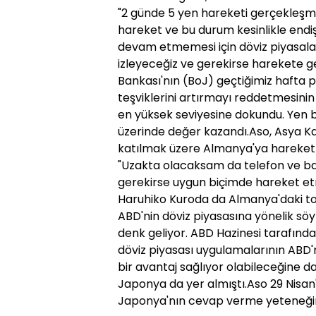
"2 günde 5 yen hareketi gerçekleşmes
hareket ve bu durum kesinlikle endiş
devam etmemesi için döviz piyasaları
izleyeceğiz ve gerekirse harekete 
Bankası'nın (BoJ) geçtiğimiz hafta p
teşviklerini artırmayı reddetmesinin
en yüksek seviyesine dokundu. Yen bu
üzerinde değer kazandı.Aso, Asya Kal
katılmak üzere Almanya'ya hareket
"Uzakta olacaksam da telefon ve baş
gerekirse uygun biçimde hareket et
Haruhiko Kuroda da Almanya'daki to
ABD'nin döviz piyasasına yönelik söy
denk geliyor. ABD Hazinesi tarafında
döviz piyasası uygulamalarının ABD'n
bir avantaj sağlıyor olabileceğine d
Japonya da yer almıştı.Aso 29 Nisan'
Japonya'nın cevap verme yeteneğini 