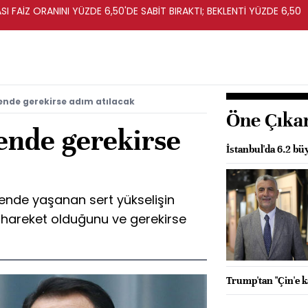
I FAİZ ORANINI YÜZDE 6,50'DE SABİT BIRAKTI; BEKLENTİ YÜZDE 6,50
nde gerekirse adım atılacak
Öne Çıka
ende gerekirse
İstanbul'da 6.2 
ende yaşanan sert yükselişin
ir hareket olduğunu ve gerekirse
Trump'tan "Çin'e 