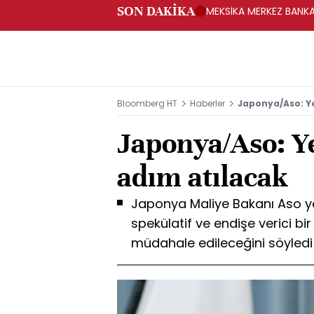
SON DAKİKA
MEKSİKA MERKEZ BANKAS
Bloomberg HT
Haberler
Japonya/Aso: Ye
Japonya/Aso: Y
adım atılacak
Japonya Maliye Bakanı Aso y
spekülatif ve endişe verici b
müdahale edileceğini söyledi