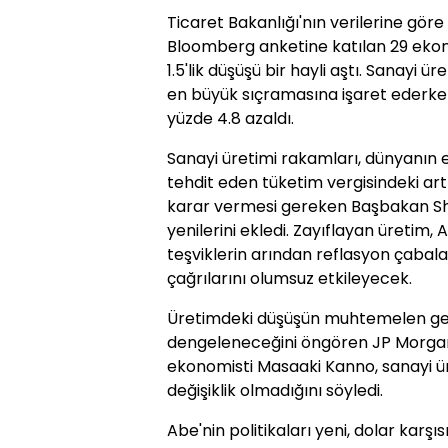
Ticaret Bakanlığı'nın verilerine göre
Bloomberg anketine katılan 29 eko
1.5'lik düşüşü bir hayli aştı. Sanayi ü
en büyük sıçramasına işaret ederken
yüzde 4.8 azaldı.
Sanayi üretimi rakamları, dünyanın 
tehdit eden tüketim vergisindeki art
karar vermesi gereken Başbakan Shin
yenilerini ekledi. Zayıflayan üretim, 
teşviklerin arından reflasyon çabal
çağrılarını olumsuz etkileyecek.
Üretimdeki düşüşün muhtemelen geç
dengeleneceğini öngören JP Morga
ekonomisti Masaaki Kanno, sanayi ür
değişiklik olmadığını söyledi.
Abe'nin politikaları yeni, dolar karşı