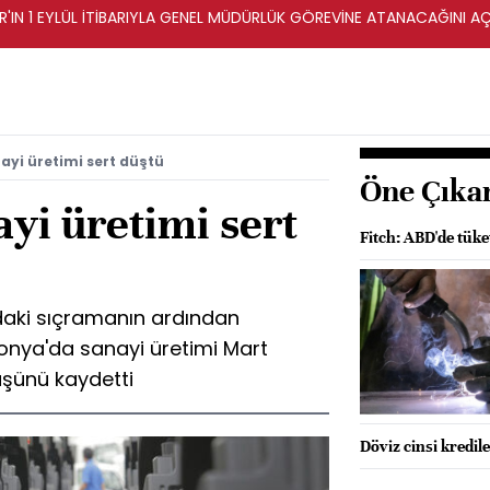
AR'IN 1 EYLÜL İTİBARIYLA GENEL MÜDÜRLÜK GÖREVİNE ATANACAĞINI AÇ
yi üretimi sert düştü
Öne Çıka
yi üretimi sert
Fitch: ABD'de tüke
'daki sıçramanın ardından
ponya'da sanayi üretimi Mart
üşünü kaydetti
Döviz cinsi kredil