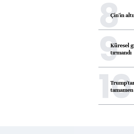
8
Çin'in alt
9
Küresel gı
tırmandı
10
Trump'tan
tamamen o