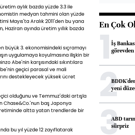
 üretim aylık bazda yüzde 3.3 ile
nomistin medyan tahmini olan yüzde
retimi Mayıs'ta Aralık 2011'den bu yana
En Çok O
1
, Haziran ayında üretim yıllık bazda
İş Banka
en büyük 3. ekonomisindeki sıçramayı
görevden 
ışın uygulamaya koyulmasına ilişkin bir
zo Abe'nin karşısındaki sıkıntılara
2
Abe'nin geçici parasal ve mali
arını destekleyecek yüksek ücret
BDDK'den 
yeni düz
ici olduğunu ve Temmuz'daki artışla
3
n Chase&Co.'nun baş Japonya
etiminde altta yatan trendlerde bir
ABD tarım
sürpriz
sında bu yıl yüzde 12 zayıflatarak