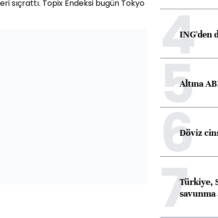
4
leri sıçrattı. Topix Endeksi bugün Tokyo
ING'den d
5
Altına AB
6
Döviz cins
7
Türkiye, 
savunma 