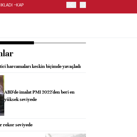
IKLADI -KAP
İŞ BANKASI, GENEL MÜDÜ
nlar
tici harcamaları keskin biçimde yavaşladı
ABD'de imalat PMI 2022'den beri en
yüksek seviyede
er rekor seviyede