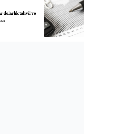
r dolarlık tahvil ve
racı