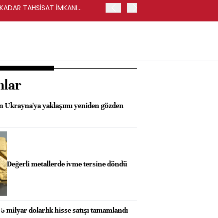
Y KADAR TAHSİSAT İMKANI
HALKBANK, İKİNCİL HALKA
nlar
n Ukrayna'ya yaklaşımı yeniden gözden
Değerli metallerde ivme tersine döndü
 5 milyar dolarlık hisse satışı tamamlandı