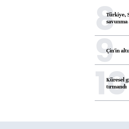
8
Türkiye, 
savunma 
9
Çin'in alt
10
Küresel gı
tırmandı