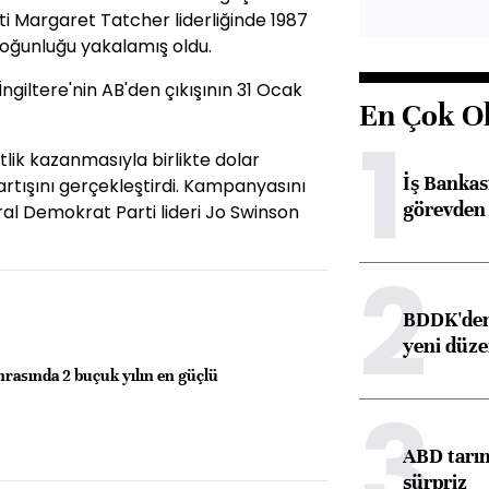
ti Margaret Tatcher liderliğinde 1987
çoğunluğu yakalamış oldu.
giltere'nin AB'den çıkışının 31 Ocak
En Çok O
1
tlik kazanmasıyla birlikte dolar
İş Banka
 artışını gerçekleştirdi. Kampanyasını
görevden 
ral Demokrat Parti lideri Jo Swinson
2
BDDK'den 
yeni düz
nrasında 2 buçuk yılın en güçlü
3
ABD tarım
sürpriz