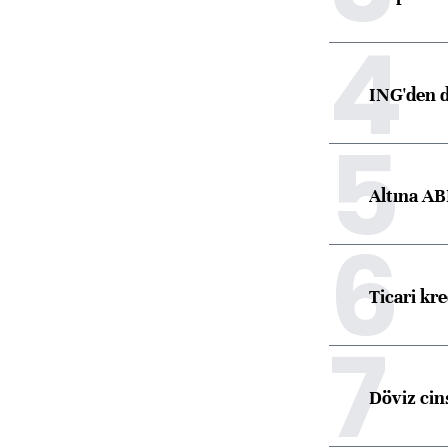
4
ING'den d
5
Altına AB
6
Ticari kr
7
Döviz cins