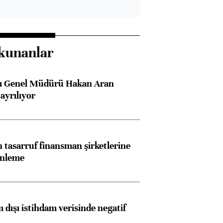
kunanlar
sı Genel Müdürü Hakan Aran
ayrılıyor
tasarruf finansman şirketlerine
enleme
 dışı istihdam verisinde negatif