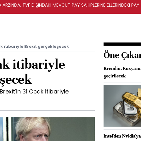
A ARZINDA, TVF DIŞINDAKİ MEVCUT PAY SAHİPLERİNE ELLERİNDEKİ PA
k itibariyle Brexit gerçekleşecek
Öne Çıka
k itibariyle
Kremlin: Rusya'nı
eşecek
geçirilecek
exit'in 31 Ocak itibariyle
Intel'den Nvidia'ya