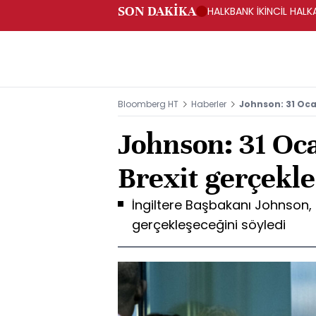
SON DAKİKA
HALKBANK İKİNCİL HALK
SAĞLANACAK -KAP
Bloomberg HT
Haberler
Johnson: 31 Oca
Johnson: 31 Oca
Brexit gerçekl
İngiltere Başbakanı Johnson, Br
gerçekleşeceğini söyledi