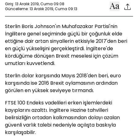
Giriş: 13 Aralık 2019, Cuma 09:08
Güncelleme: 13 Aralık 2019, Cuma 09:13
Sterlin Boris Johnson'ın Muhafazakar Partisi'nin
İngilitere genel seçiminde güçlü bir çoğunluk elde
ettiğine dair artan sinyallerin etkisiyle 2017'den beri
en güçlü yükselişini gerçekleştirdi. İngiltere'de
kördüğüme dönüşen Brexit meselesi için çözüm
umutları kuvvetlendi.
Sterlin dolar karşısında Mayıs 2018'den beri, euro
karşısında ise 2016 Brexit oylamasının ardından
görülen en yüksek seviyeye tırmandı.
FTSE 100 Endeks vadelileri erken işlemlerdeki
kayıplarını azalttı. İngiltere Hazine tahvilleri
belirsizliğin ortadan kalkmasından dolayı azalan
güvenli varlık talebi nedeniyle açılışta baskıyla
karşılaşabilir.