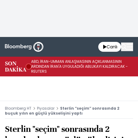
Canlı
ABD, İRAN-UMMAN ANLAŞMASININ AÇIKLANMASININ
AB
SON
ARDINDAN İRAN'A UYGULADIĞI ABLUKAYI KALDIRACAK -
GE
DAKİKA
REUTERS
UY
Bloomberg HT
Piyasalar
Sterlin “seçim” sonrasında 2
buçuk yılın en güçlü yükselişini yaptı
Sterlin "seçim" sonrasında 2