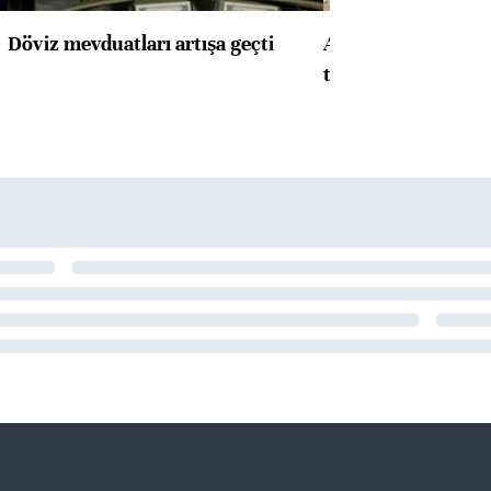
Döviz mevduatları artışa geçti
ABD'de konut başla
toparlandı