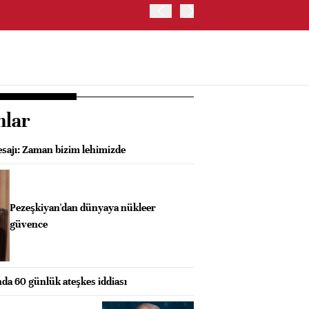
BIST 100 ENDEKSİ GÜNE Y
nlar
sajı: Zaman bizim lehimizde
Pezeşkiyan'dan dünyaya nükleer
güvence
nda 60 günlük ateşkes iddiası