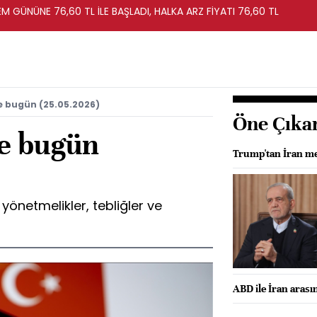
EM GÜNÜNE 76,60 TL İLE BAŞLADI, HALKA ARZ FİYATI 76,60 TL
e bugün (25.05.2026)
Öne Çıka
e bugün
Trump'tan İran me
önetmelikler, tebliğler ve
ABD ile İran arası