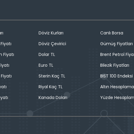
rı
Döviz Kurları
Canlı Borsa
Fiyatı
Döviz Çevirici
Gümüş Fiyatları
n Fiyatı
Dolar TL
Brent Petrol Fiya
iyatı
Euro TL
Bilezik Fiyatları
 Fiyatı
Sterin Kaç TL
BIST 100 Endeksi
yatı
Riyal Kaç TL
Altın Hesaplama
iyatı
Kanada Doları
Yüzde Hesapla