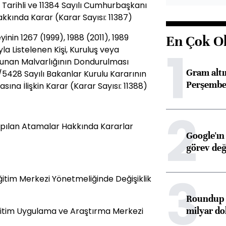
6 Tarihli ve 11384 Sayılı Cumhurbaşkanı
akkında Karar (Karar Sayısı: 11387)
inin 1267 (1999), 1988 (2011), 1989
En Çok O
1
yla Listelenen Kişi, Kuruluş veya
unan Malvarlığının Dondurulması
Gram alt
/5428 Sayılı Bakanlar Kurulu Kararının
Perşembe 
masına İlişkin Karar (Karar Sayısı: 11388)
2
pılan Atamalar Hakkında Kararlar
Google'ın
görev değ
3
 Eğitim Merkezi Yönetmeliğinde Değişiklik
Roundup d
milyar dol
ğitim Uygulama ve Araştırma Merkezi