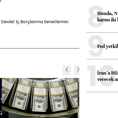
8
ı
Honda, Ni
karını iki
 Devlet İç Borçlanma Senetlerinin
9
Fed yetki
10
İran’a Hü
verecek 