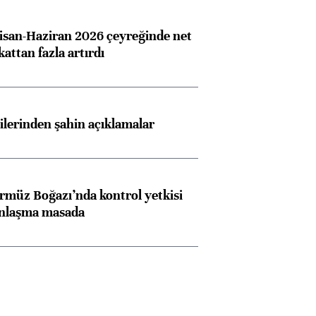
san-Haziran 2026 çeyreğinde net
 kattan fazla artırdı
lilerinden şahin açıklamalar
rmüz Boğazı’nda kontrol yetkisi
anlaşma masada
Almanya, Commerzbank
Ba
konusunda Unicredit ile
me
görüşmelere hazırlanıyor