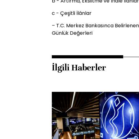
b - Artırma, Eksiltme ve İhale İlânlar
c - Çeşitli İlânlar
– T.C. Merkez Bankasınca Belirlenen
Günlük Değerleri
İlgili Haberler