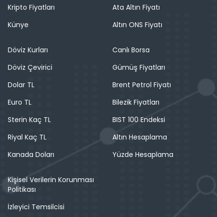
Kripto Fiyatları
Ata Altın Fiyatı
Künye
Altın ONS Fiyatı
Döviz Kurları
Canlı Borsa
Döviz Çevirici
Gümüş Fiyatları
Dolar TL
Brent Petrol Fiyatı
Euro TL
Bilezik Fiyatları
Sterin Kaç TL
BIST 100 Endeksi
Riyal Kaç TL
Altın Hesaplama
Kanada Doları
Yüzde Hesaplama
Kişisel Verilerin Korunması
Politikası
İzleyici Temsilcisi