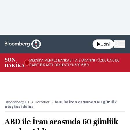
Canlı
SON
MEKSİKA MERKEZ BANKASI FAİZ ORANINI YÜZDE 6,50'DE
OY
DAKİKA
SABİT BIRAKTI; BEKLENTİ YÜZDE 6,50
AÇ
Bloomberg HT
Haberler
ABD ile İran arasında 60 günlük
ateşkes iddiası
ABD ile İran arasında 60 günlük