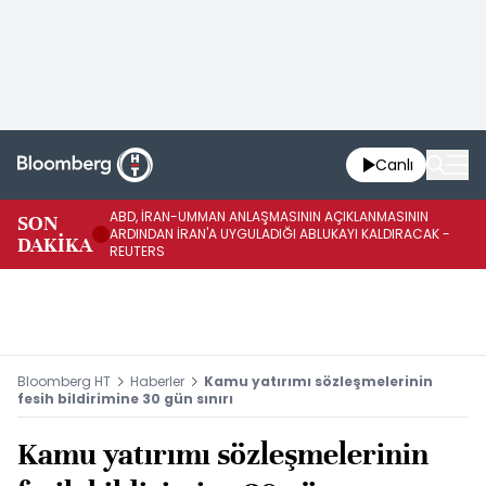
Canlı
ABD, İRAN-UMMAN ANLAŞMASININ AÇIKLANMASININ
AB
SON
ARDINDAN İRAN'A UYGULADIĞI ABLUKAYI KALDIRACAK -
GE
DAKİKA
REUTERS
UY
Bloomberg HT
Haberler
Kamu yatırımı sözleşmelerinin
fesih bildirimine 30 gün sınırı
Kamu yatırımı sözleşmelerinin