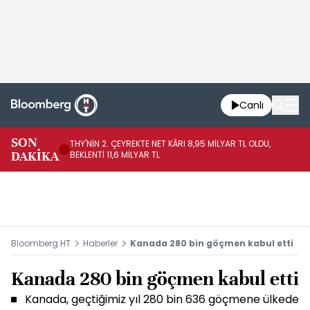
Canlı
SON
THY'NİN 2. ÇEYREKTE NET KÂRI 8,95 MİLYAR TL OLDU,
Hİ
DAKİKA
BEKLENTİ 11,6 MİLYAR TL
DO
Bloomberg HT
Haberler
Kanada 280 bin göçmen kabul etti
Kanada 280 bin göçmen kabul etti
Kanada, geçtiğimiz yıl 280 bin 636 göçmene ülkede