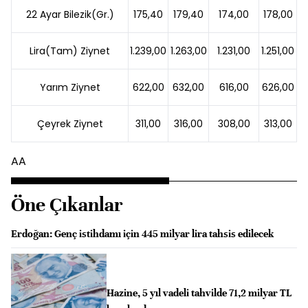
22 Ayar Bilezik(Gr.)
175,40
179,40
174,00
178,00
Lira(Tam) Ziynet
1.239,00
1.263,00
1.231,00
1.251,00
Yarım Ziynet
622,00
632,00
616,00
626,00
Çeyrek Ziynet
311,00
316,00
308,00
313,00
AA
Öne Çıkanlar
Erdoğan: Genç istihdamı için 445 milyar lira tahsis edilecek
Hazine, 5 yıl vadeli tahvilde 71,2 milyar TL