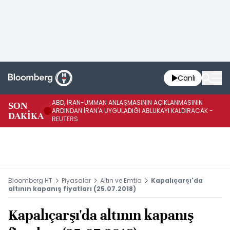
Canlı
ABD, İRAN-UMMAN ANLAŞMASININ AÇIKLANMASININ
AB
SON
ARDINDAN İRAN'A UYGULADIĞI ABLUKAYI KALDIRACAK -
GE
DAKİKA
REUTERS
UY
Bloomberg HT
Piyasalar
Altın ve Emtia
Kapalıçarşı'da
altının kapanış fiyatları (25.07.2018)
Kapalıçarşı'da altının kapanış