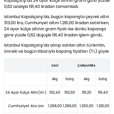
Kapalıçarşı'da 24 ayar külçe altının gramı günü yüzde
0,62 azalışla 191,40 liradan tamamladı.
İstanbul Kapalıçarşı'da, bugün kapanışta çeyrek altın
313,00 lira, Cumhuriyet altını 1.281,00 liradan satılırken,
24 ayar külçe altının gram fiyatı ise dünkü kapanışa
göre yüzde 0,62 düşüşle 191,40 liradan işlem gördü.
İstanbul Kapalıçarşı'da alınıp satılan altın türlerinin,
önceki ve bugün itibarıyla kapanış fiyatları (TL) şöyle:
SALI
ÇARŞAMBA
Alış
Satış
Alış
Satış
24 Ayar Külçe Altın(Gr.)
192,40
192,60
191,20
191,40
Cumhuriyet Ata Lira
1.268,00
1.289,00
1.260,00
1.281,00