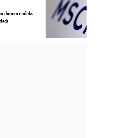
cü dönem endeks
kladı