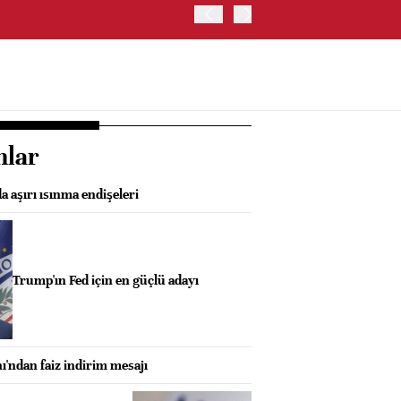
TRUMP: FAİZ ARTIRIMI 
nlar
a aşırı ısınma endişeleri
Trump'ın Fed için en güçlü adayı
ı'ndan faiz indirim mesajı