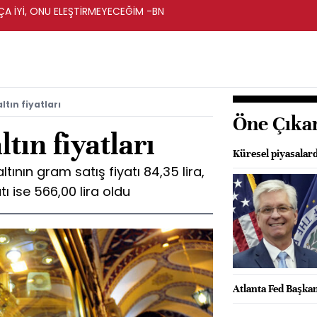
A İYİ, ONU ELEŞTİRMEYECEĞİM -BN
ltın fiyatları
Öne Çıka
ltın fiyatları
Küresel piyasalard
tının gram satış fiyatı 84,35 lira,
tı ise 566,00 lira oldu
Atlanta Fed Başkan