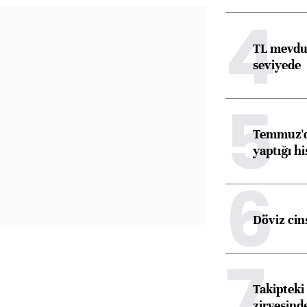
4
TL mevdua
seviyede
5
Temmuz'da
yaptığı hi
6
Döviz cins
7
Takipteki 
zirvesind