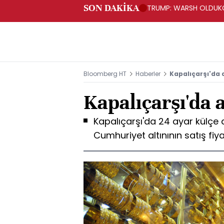
SON DAKİKA
TRUMP: WARSH OLDUKÇ
Bloomberg HT
Haberler
Kapalıçarşı'da a
Kapalıçarşı'da a
Kapalıçarşı'da 24 ayar külçe al
Cumhuriyet altınının satış fiya