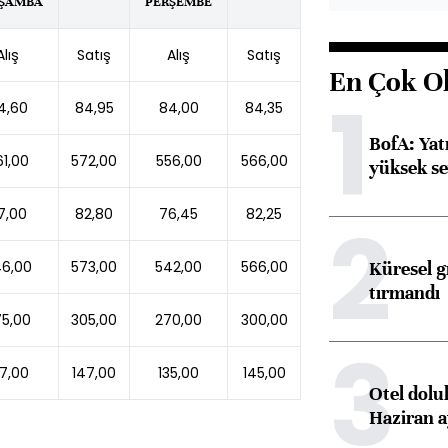
ŞAMBA
PERŞEMBE
Alış
Satış
Alış
Satış
En Çok O
1
4,60
84,95
84,00
84,35
BofA: Yatı
61,00
572,00
556,00
566,00
yüksek se
7,00
82,80
76,45
82,25
2
Küresel gı
6,00
573,00
542,00
566,00
tırmandı
5,00
305,00
270,00
300,00
3
37,00
147,00
135,00
145,00
Otel dolu
Haziran a