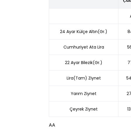
ÇAR
24 Ayar Külçe Altın(Gr.)
8
Cumhuriyet Ata Lira
5
22 Ayar Bilezik(Gr.)
7
Lira(Tam) Ziynet
54
Yarım Ziynet
27
Çeyrek Ziynet
1
AA