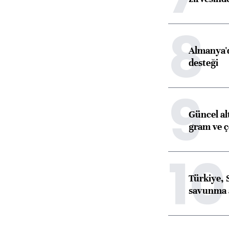
8
Almanya'd
desteği
9
Güncel al
gram ve ç
10
Türkiye, 
savunma 