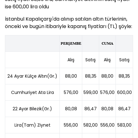
ise 600,00 lira oldu
İstanbul Kapalıçarşı'da alınıp satılan altın türlerinin,
önceki ve bugün itibariyle kapanış fiyatları (TL) şöyle:
PERŞEMBE
CUMA
Alış
Satış
Alış
Satış
24 Ayar Külçe Altın(Gr.)
88,00
88,35
88,00
88,35
Cumhuriyet Ata Lira
576,00
599,00
576,00
600,00
22 Ayar Bilezik(Gr.)
80,08
86,47
80,08
86,47
Lira(Tam) Ziynet
556,00
582,00
556,00
583,00