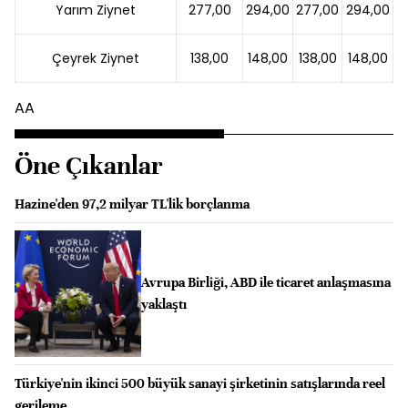
Yarım Ziynet
277,00
294,00
277,00
294,00
Çeyrek Ziynet
138,00
148,00
138,00
148,00
AA
Öne Çıkanlar
Hazine'den 97,2 milyar TL'lik borçlanma
Avrupa Birliği, ABD ile ticaret anlaşmasına
yaklaştı
Türkiye'nin ikinci 500 büyük sanayi şirketinin satışlarında reel
gerileme