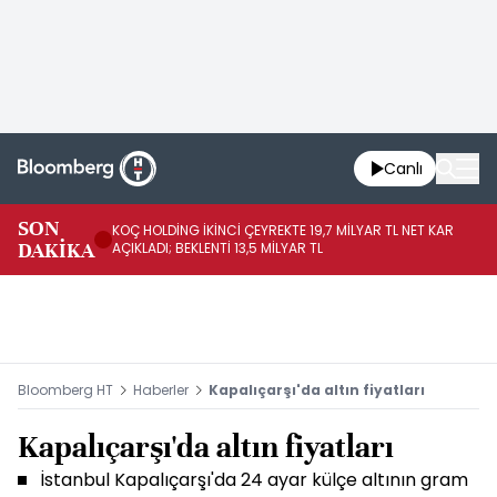
Canlı
SON
KOÇ HOLDİNG İKİNCİ ÇEYREKTE 19,7 MİLYAR TL NET KAR
BO
DAKİKA
AÇIKLADI; BEKLENTİ 13,5 MİLYAR TL
YÜ
Bloomberg HT
Haberler
Kapalıçarşı'da altın fiyatları
Kapalıçarşı'da altın fiyatları
İstanbul Kapalıçarşı'da 24 ayar külçe altının gram