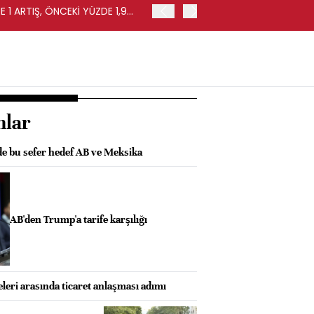
 1 ARTIŞ, ÖNCEKİ YÜZDE 1,9
EURO BÖLGESİ'NDE PERAKE
0,4 ARTIŞ
nlar
de bu sefer hedef AB ve Meksika
AB'den Trump'a tarife karşılığı
eri arasında ticaret anlaşması adımı