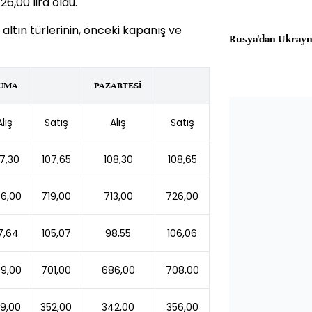
26,00 lira oldu.
 altın türlerinin, önceki kapanış ve
Rusya'dan Ukrayna'
UMA
PAZARTESİ
Alış
Satış
Alış
Satış
7,30
107,65
108,30
108,65
6,00
719,00
713,00
726,00
7,64
105,07
98,55
106,06
9,00
701,00
686,00
708,00
9,00
352,00
342,00
356,00