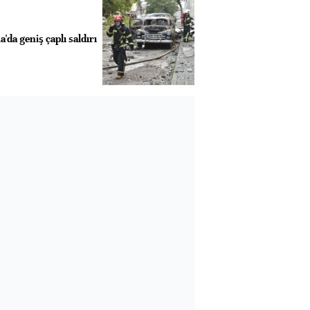
da geniş çaplı saldırı