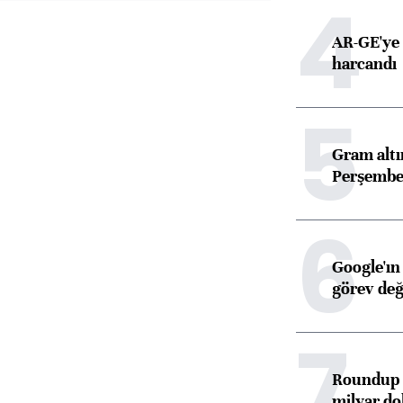
4
AR-GE'ye 
harcandı
5
Gram alt
Perşembe 
6
Google'ın
görev değ
7
Roundup d
milyar dol