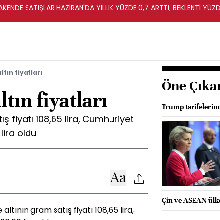
KENDE SATIŞLAR HAZİRAN'DA YILLIK YÜZDE 0,7 ARTTI; BEKLENTİ YÜZDE
ltın fiyatları
Öne Çıka
ltın fiyatları
Trump tarifelerin
ış fiyatı 108,65 lira, Cumhuriyet
 lira oldu
Çin ve ASEAN ülkel
altının gram satış fiyatı 108,65 lira,