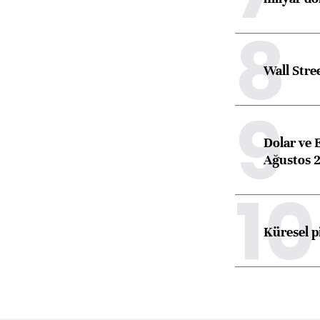
8
Wall Stre
9
Dolar ve 
Ağustos 2
10
Küresel p