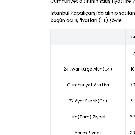
Cumhuriyet altınının satış fiyatı ise 7
İstanbul Kapalıçarşı'da alınıp satılan
bugün açılış fiyatları (TL) şöyle:
C
24 Ayar Külçe Altın(Gr.)
10
Cumhuriyet Ata Lira
70
22 Ayar Bilezik(Gr.)
9
Lira(Tam) Ziynet
67
Yarım Ziynet
33