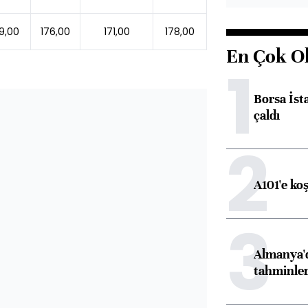
9,00
176,00
171,00
178,00
En Çok O
1
Borsa İst
çaldı
2
A101'e ko
3
Almanya'd
tahminler