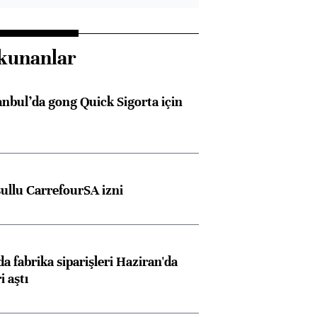
kunanlar
anbul’da gong Quick Sigorta için
şullu CarrefourSA izni
a fabrika siparişleri Haziran'da
i aştı