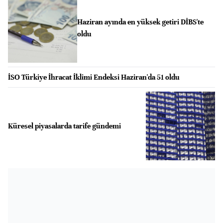
Haziran ayında en yüksek getiri DİBS'te
oldu
İSO Türkiye İhracat İklimi Endeksi Haziran'da 51 oldu
Küresel piyasalarda tarife gündemi