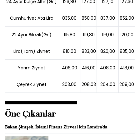
24 Ayar Külçe Altın(Gr.)
126,80
127,00
127,10
127,30
Cumhuriyet Ata Lira
835,00
850,00
837,00
852,00
22 Ayar Bilezik(Gr.)
115,80
119,80
116,00
120,00
Lira(Tam) Ziynet
810,00
833,00
820,00
835,00
Yarım Ziynet
406,00
416,00
408,00
418,00
Çeyrek Ziynet
203,00
208,03
204,00
209,00
Öne Çıkanlar
Bakan Şimşek, İslami Finans Zirvesi için Londra'da