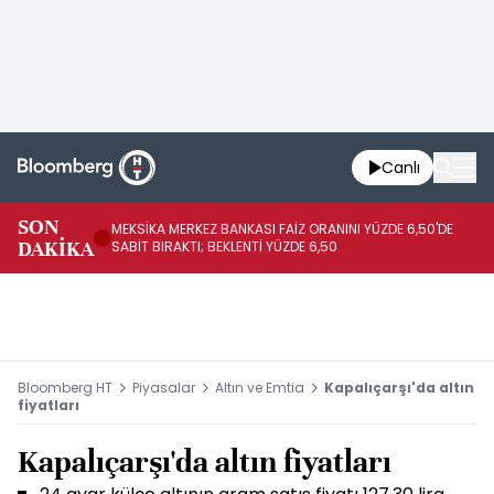
Canlı
SON
MEKSİKA MERKEZ BANKASI FAİZ ORANINI YÜZDE 6,50'DE
OY
DAKİKA
SABİT BIRAKTI; BEKLENTİ YÜZDE 6,50
AÇ
Bloomberg HT
Piyasalar
Altın ve Emtia
Kapalıçarşı'da altın
fiyatları
Kapalıçarşı'da altın fiyatları