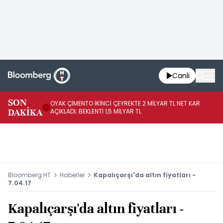
Canlı
İR
SON
OYAK ÇİMENTO İKİNCİ ÇEYREKTE 2 MİLYAR TL NET KAR
YÖ
DAKİKA
AÇIKLADI; BEKLENTİ 1,5 MİLYAR TL
OL
Bloomberg HT
Haberler
Kapalıçarşı'da altın fiyatları -
7.04.17
Kapalıçarşı'da altın fiyatları -