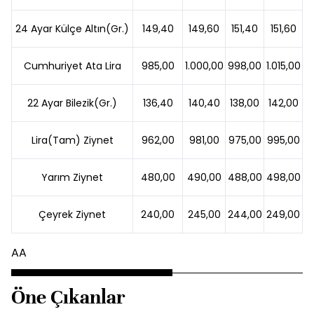
24 Ayar Külçe Altın(Gr.)
149,40
149,60
151,40
151,60
Cumhuriyet Ata Lira
985,00
1.000,00
998,00
1.015,00
22 Ayar Bilezik(Gr.)
136,40
140,40
138,00
142,00
Lira(Tam) Ziynet
962,00
981,00
975,00
995,00
Yarım Ziynet
480,00
490,00
488,00
498,00
Çeyrek Ziynet
240,00
245,00
244,00
249,00
AA
Öne Çıkanlar