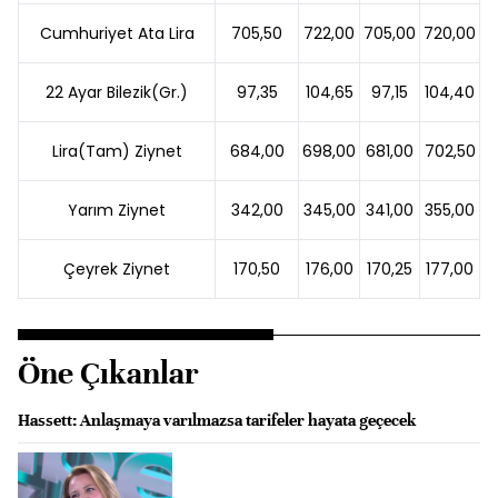
Cumhuriyet Ata Lira
705,50
722,00
705,00
720,00
22 Ayar Bilezik(Gr.)
97,35
104,65
97,15
104,40
Lira(Tam) Ziynet
684,00
698,00
681,00
702,50
Yarım Ziynet
342,00
345,00
341,00
355,00
Çeyrek Ziynet
170,50
176,00
170,25
177,00
Öne Çıkanlar
Hassett: Anlaşmaya varılmazsa tarifeler hayata geçecek