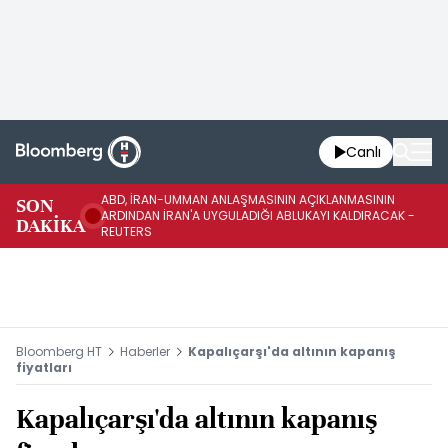
Canlı
ABD, İRAN-UMMAN ANLAŞMASININ AÇIKLANMASININ
AB
SON
ARDINDAN İRAN'A UYGULADIĞI ABLUKAYI KALDIRACAK -
GE
DAKİKA
REUTERS
UY
Bloomberg HT
Haberler
Kapalıçarşı'da altının kapanış
fiyatları
Kapalıçarşı'da altının kapanış