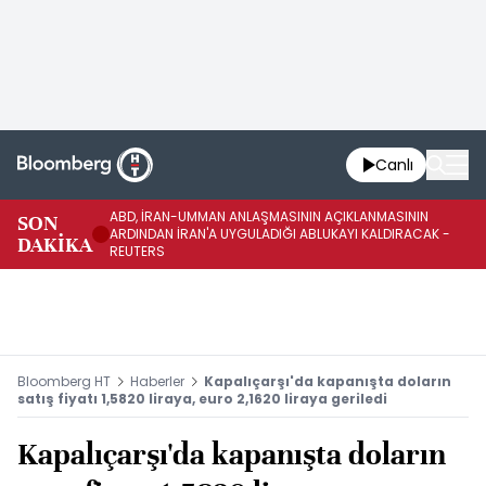
Canlı
ABD, İRAN-UMMAN ANLAŞMASININ AÇIKLANMASININ
AB
SON
ARDINDAN İRAN'A UYGULADIĞI ABLUKAYI KALDIRACAK -
GE
DAKİKA
REUTERS
UY
Bloomberg HT
Haberler
Kapalıçarşı'da kapanışta doların
satış fiyatı 1,5820 liraya, euro 2,1620 liraya geriledi
Kapalıçarşı'da kapanışta doların