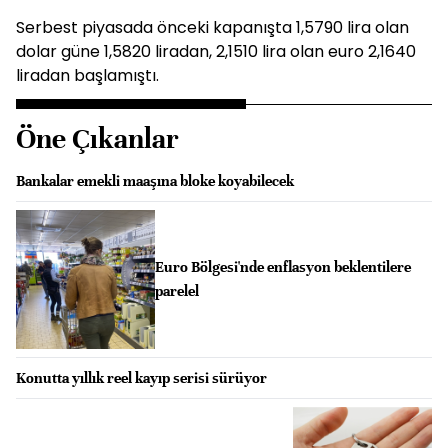
Serbest piyasada önceki kapanışta 1,5790 lira olan
dolar güne 1,5820 liradan, 2,1510 lira olan euro 2,1640
liradan başlamıştı.
Öne Çıkanlar
Bankalar emekli maaşına bloke koyabilecek
Euro Bölgesi'nde enflasyon beklentilere
parelel
Konutta yıllık reel kayıp serisi sürüyor