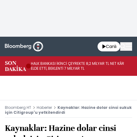
Canlı
SON
HALK BANKASI İKİNCİ ÇEYREKTE 8,2 MİLYAR TL NET KÂR
İŞ
DAKİKA
ELDE ETTİ, BEKLENTİ 7 MİLYAR TL
MÜ
Bloomberg HT
Haberler
Kaynaklar: Hazine dolar cinsi sukuk
için Citigroup'u yetkilendirdi
Kaynaklar: Hazine dolar cinsi