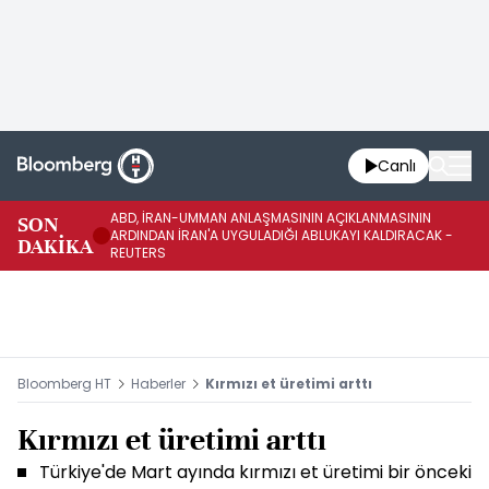
Canlı
ABD, İRAN-UMMAN ANLAŞMASININ AÇIKLANMASININ
AB
SON
ARDINDAN İRAN'A UYGULADIĞI ABLUKAYI KALDIRACAK -
GE
DAKİKA
REUTERS
UY
Bloomberg HT
Haberler
Kırmızı et üretimi arttı
Kırmızı et üretimi arttı
Türkiye'de Mart ayında kırmızı et üretimi bir önceki