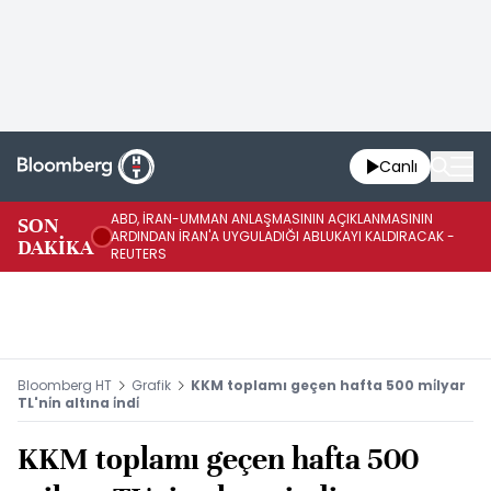
Canlı
ABD, İRAN-UMMAN ANLAŞMASININ AÇIKLANMASININ
AB
SON
ARDINDAN İRAN'A UYGULADIĞI ABLUKAYI KALDIRACAK -
GE
DAKİKA
REUTERS
UY
Bloomberg HT
Grafik
KKM toplamı geçen hafta 500 mi̇lyar
TL'ni̇n altına i̇ndi̇
KKM toplamı geçen hafta 500