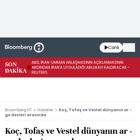
Canlı
ABD, İRAN-UMMAN ANLAŞMASININ AÇIKLANMASININ
AB
SON
ARDINDAN İRAN'A UYGULADIĞI ABLUKAYI KALDIRACAK -
GE
DAKİKA
REUTERS
UY
Bloomberg HT
Haberler
Koç, Tofaş ve Vestel dünyanın ar -
ge devleri arasında
Koç, Tofaş ve Vestel dünyanın ar -