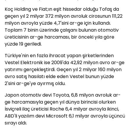
Koç Holding ve Fiat;ın eşit hissedar olduğu Tofaş da
geçen yıl 2 milyar 372 milyon avroluk cirosunun 111,22
milyon avroyla yüzde 4,7'sini ar-ge için kullandı.
Toplam 7 binin üzerinde çalışanı bulunan otomotiv
üreticisinin ar-ge harcaması, bir önceki yıla göre
yüzde 19 geriledi.
Türkiye'nin en fazla ihracat yapan şirketlerinden
Vestel Elektronik ise 2009'da 42,92 milyon avro ar-ge
yatırımı gerçekleştirdi. Geçen yıl 2 milyar 160 milyon
avro satış hasılatı elde eden Vestel bunun yüzde
2'sini ar-ge'ye ayırmış oldu.
Japon otomotiv devi Toyota, 6,8 milyon avroluk ar-
ge harcamasıyla geçen yıl dünya birincisi olurken
İsviçreli ilaç üreticisi Roche 6,4 milyar avroyla ikinci,
ABD'li yazılım devi Microsoft 6,1 milyar avroyla üçüncü
sırayı aldı.