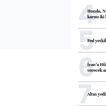
4
Honda, Ni
karını iki
5
Fed yetki
6
İran’a Hü
verecek 
7
Altın yed