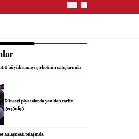
ALMANYA'DA FABRİKA SİPA
nlar
 500 büyük sanayi şirketinin satışlarında
Küresel piyasalarda yeniden tarife
gerginliği
ret anlaşması telaşında