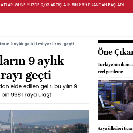
ATLARI GÜNE YÜZDE 0,03 ARTIŞLA 15 BİN 869 PUANDAN BAŞLADI
rın 9 aylık geliri 1 milyar lirayı geçti
Öne Çıka
ların 9 aylık
Türkiye'nin ikinci
irayı geçti
reel gerileme
n elde edilen gelir, bu yılın 9
bin 998 liraya ulaştı
Asya ülkeleri tica