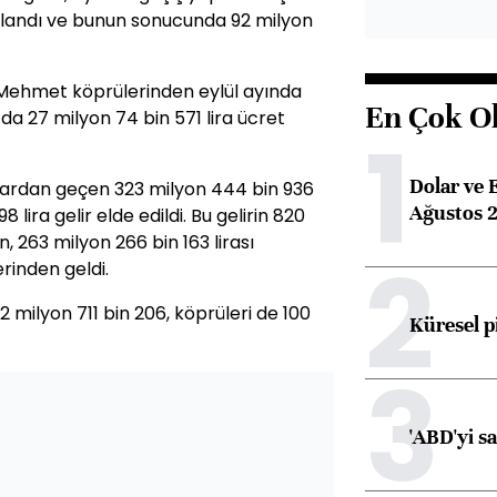
kullandı ve bunun sonucunda 92 milyon
 Mehmet köprülerinden eylül ayında
En Çok O
a 27 milyon 74 bin 571 lira ücret
1
Dolar ve 
ollardan geçen 323 milyon 444 bin 936
Ağustos 2
 lira gelir elde edildi. Bu gelirin 820
, 263 milyon 266 bin 163 lirası
2
rinden geldi.
milyon 711 bin 206, köprüleri de 100
Küresel p
3
'ABD'yi s