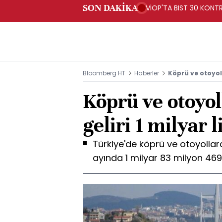
SON DAKİKA
VİOP'TA BIST 30 KONTR
Bloomberg HT
Haberler
Köprü ve otoyolla
Köprü ve otoyol
geliri 1 milyar l
Türkiye'de köprü ve otoyollarda
ayında 1 milyar 83 milyon 469 