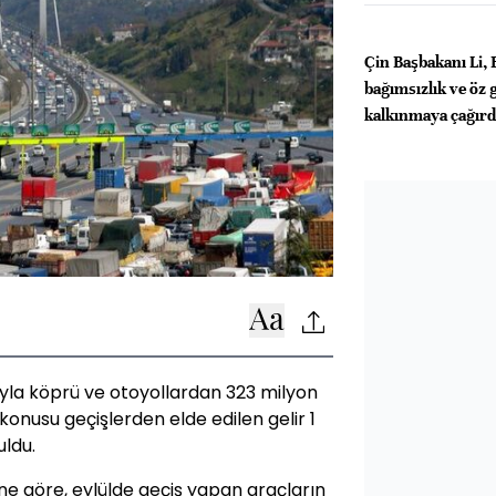
Çin Başbakanı Li, 
bağımsızlık ve öz
kalkınmaya çağırd
ıyla köprü ve otoyollardan 323 milyon
konusu geçişlerden elde edilen gelir 1
uldu.
ne göre, eylülde geçiş yapan araçların