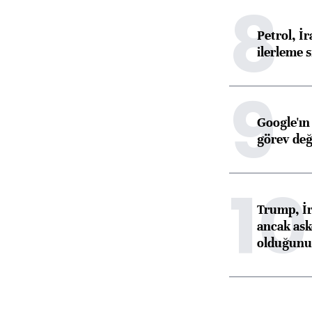
8
Petrol, 
ilerleme s
9
Google'ın
görev değ
10
Trump, İr
ancak aske
olduğunu 