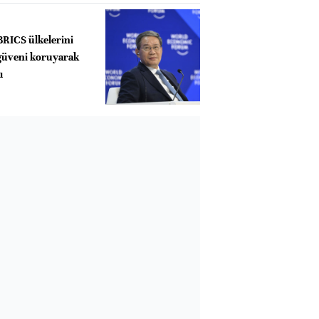
BRICS ülkelerini
 güveni koruyarak
ı