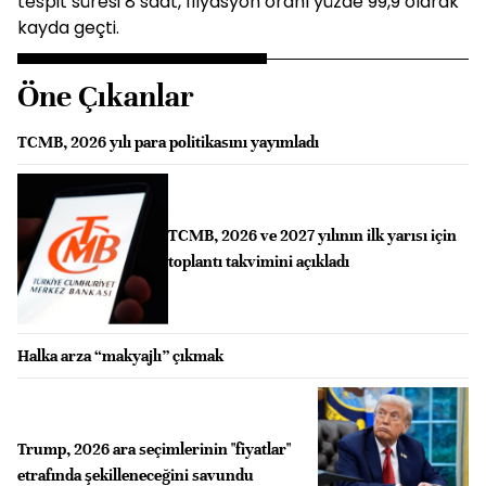
tespit süresi 8 saat, filyasyon oranı yüzde 99,9 olarak
kayda geçti.
Öne Çıkanlar
TCMB, 2026 yılı para politikasını yayımladı
TCMB, 2026 ve 2027 yılının ilk yarısı için
toplantı takvimini açıkladı
Halka arza “makyajlı” çıkmak
Trump, 2026 ara seçimlerinin "fiyatlar"
etrafında şekilleneceğini savundu