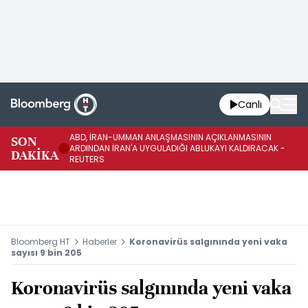
Canlı
ABD, İRAN-UMMAN ANLAŞMASININ AÇIKLANMASININ
AB
SON
ARDINDAN İRAN'A UYGULADIĞI ABLUKAYI KALDIRACAK -
GE
DAKİKA
REUTERS
UY
Bloomberg HT
Haberler
Koronavirüs salgınında yeni vaka
sayısı 9 bin 205
Koronavirüs salgınında yeni vaka