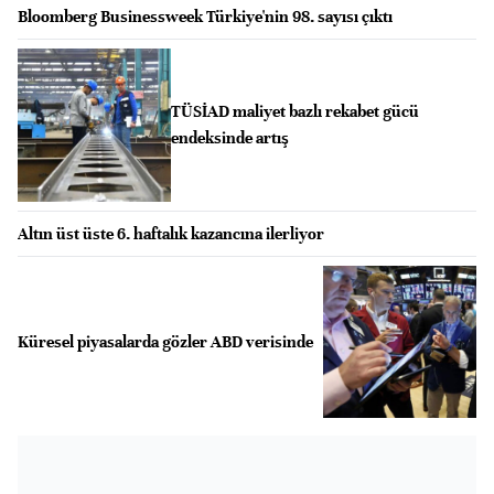
Bloomberg Businessweek Türkiye'nin 98. sayısı çıktı
TÜSİAD maliyet bazlı rekabet gücü
endeksinde artış
Altın üst üste 6. haftalık kazancına ilerliyor
Küresel piyasalarda gözler ABD verisinde