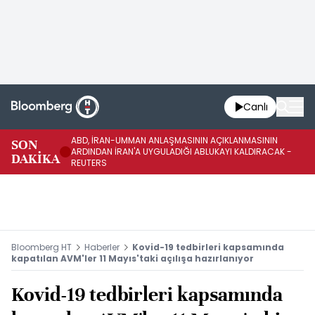
Canlı
ABD, İRAN-UMMAN ANLAŞMASININ AÇIKLANMASININ
AB
SON
ARDINDAN İRAN'A UYGULADIĞI ABLUKAYI KALDIRACAK -
GE
DAKİKA
REUTERS
UY
Bloomberg HT
Haberler
Kovid-19 tedbirleri kapsamında
kapatılan AVM'ler 11 Mayıs'taki açılışa hazırlanıyor
Kovid-19 tedbirleri kapsamında