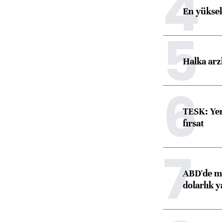
4
En yüksek
5
Halka arz
6
TESK: Yen
fırsat
7
ABD'de ma
dolarlık y