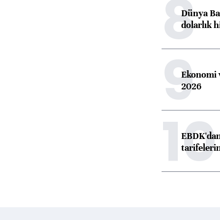
8
Dünya Ban
dolarlık h
9
Ekonomi v
2026
10
EBDK'dan 
tarifeleri