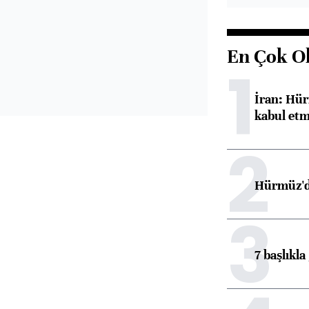
En Çok O
1
İran: Hür
kabul etm
2
Hürmüz'de
3
7 başlıkla