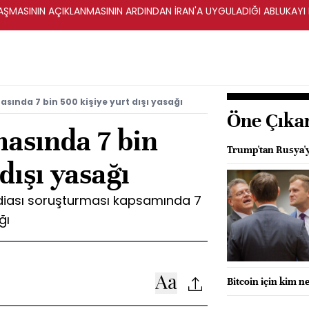
ŞMASININ AÇIKLANMASININ ARDINDAN İRAN'A UYGULADIĞI ABLUKAYI
sında 7 bin 500 kişiye yurt dışı yasağı
Öne Çıka
asında 7 bin
Trump'tan Rusya'ya
dışı yasağı
iddiası soruşturması kapsamında 7
ğı
Bitcoin için kim n