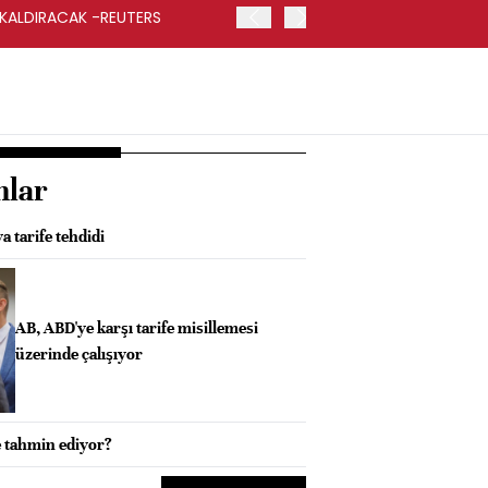
 KALDIRACAK -REUTERS
ABD DIŞİŞLERİ BAKANLIĞI
UYGULANACAK
nlar
 tarife tehdidi
AB, ABD'ye karşı tarife misillemesi
üzerinde çalışıyor
e tahmin ediyor?