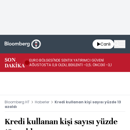
Canlı
SON
EURO BÖLGESİ'NDE SENTIX YATIRIMCI GÜVENİ
İR
DAKİKA
AĞUSTOS'TA 0,9 OLDU, BEKLENTİ -0,5; ÖNCEKİ -3,1
DE
Bloomberg HT
Haberler
Kredi kullanan kişi sayısı yüzde 13
azaldı
Kredi kullanan kişi sayısı yüzde