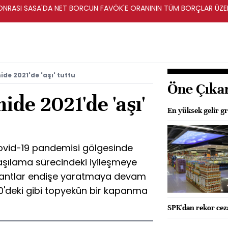
ONRASI SASA'DA NET BORCUN FAVÖK'E ORANININ TÜM BORÇLAR ÜZER
MESİ AMAÇLANIYOR
de 2021'de 'aşı' tuttu
Öne Çıka
de 2021'de 'aşı'
En yüksek gelir gr
ovid-19 pandemisi gölgesinde
şılama sürecindeki iyileşmeye
ryantlar endişe yaratmaya devam
0'deki gibi topyekûn bir kapanma
SPK'dan rekor cez