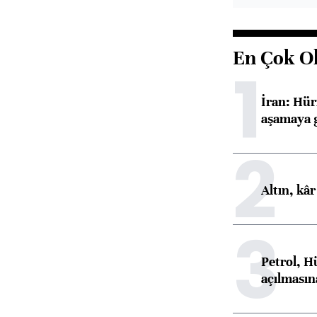
En Çok O
1
İran: Hü
aşamaya g
2
Altın, kâr
3
Petrol, H
açılmasına