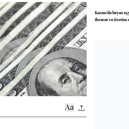
Kasım'da beyaz eşy
ihracat ve üretim