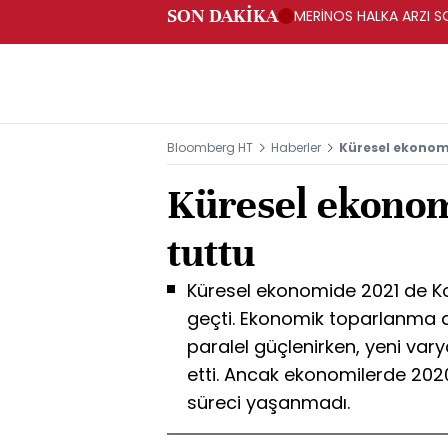
SON DAKİKA
MERİNOS HALKA ARZI S
HARİÇ 4'ÜN ALTINA İN
Bloomberg HT
Haberler
Küresel ekonomi
Küresel ekonomi
tuttu
Küresel ekonomide 2021 de K
geçti. Ekonomik toparlanma a
paralel güçlenirken, yeni va
etti. Ancak ekonomilerde 202
süreci yaşanmadı.