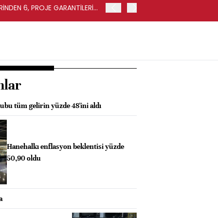
İNDEN 6, PROJE GARANTİLERİ
MERİNOS HALKA ARZINDAN
KULLANILACAK
nlar
ubu tüm gelirin yüzde 48'ini aldı
Hanehalkı enflasyon beklentisi yüzde
50,90 oldu
a