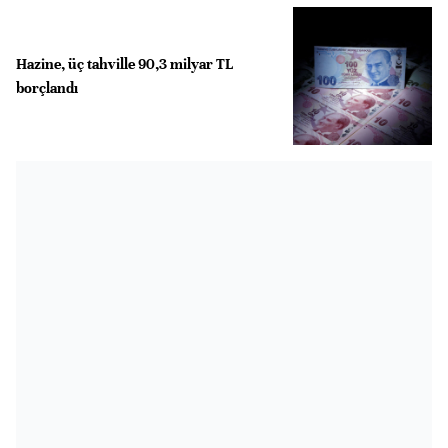
Hazine, üç tahville 90,3 milyar TL
borçlandı