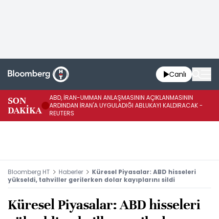
Canlı
ABD, İRAN-UMMAN ANLAŞMASININ AÇIKLANMASININ
AB
SON
ARDINDAN İRAN'A UYGULADIĞI ABLUKAYI KALDIRACAK -
GE
DAKİKA
REUTERS
UY
Bloomberg HT
Haberler
Küresel Piyasalar: ABD hisseleri
yükseldi, tahviller gerilerken dolar kayıplarını sildi
Küresel Piyasalar: ABD hisseleri