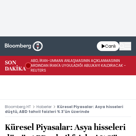
Canlı
ABD, İRAN-UMMAN ANLAŞMASININ AÇIKLANMASININ
AB
SON
ARDINDAN İRAN'A UYGULADIĞI ABLUKAYI KALDIRACAK -
GE
DAKİKA
REUTERS
UY
Bloomberg HT
Haberler
Küresel Piyasalar: Asya hisseleri
düştü, ABD tahvil faizleri % 3'ün üzerinde
Küresel Piyasalar: Asya hisseleri