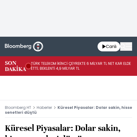
Canlı
SON
TÜRK TELEKOM İKİNCİ ÇEYREKTE 6 MİLYAR TL NET KAR ELDE
AB
DAKİKA
ETTİ; BEKLENTİ 4,9 MİLYAR TL
İR
Bloomberg HT
Haberler
Küresel Piyasalar: Dolar sakin, hisse
senetleri düştü
Küresel Piyasalar: Dolar sakin,