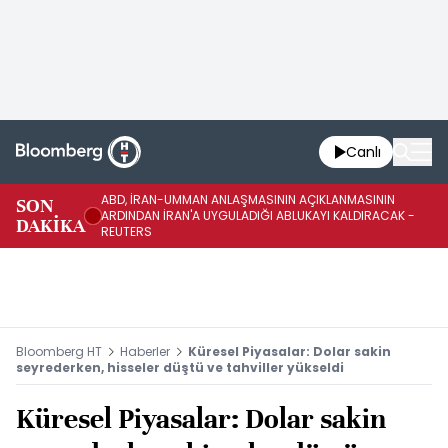
Canlı
ABD, İRAN-UMMAN ANLAŞMASININ AÇIKLANMASININ
AB
SON
ARDINDAN İRAN'A UYGULADIĞI ABLUKAYI KALDIRACAK -
GE
DAKİKA
REUTERS
UY
Bloomberg HT
Haberler
Küresel Piyasalar: Dolar sakin
seyrederken, hisseler düştü ve tahviller yükseldi
Küresel Piyasalar: Dolar sakin