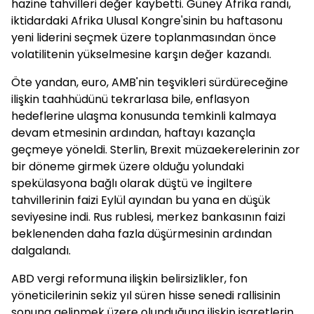
hazine tahvilleri değer kaybetti. Güney Afrika randı,
iktidardaki Afrika Ulusal Kongre'sinin bu haftasonu
yeni liderini seçmek üzere toplanmasından önce
volatilitenin yükselmesine karşın değer kazandı.
Öte yandan, euro, AMB'nin teşvikleri sürdüreceğine
ilişkin taahhüdünü tekrarlasa bile, enflasyon
hedeflerine ulaşma konusunda temkinli kalmaya
devam etmesinin ardından, haftayı kazançla
geçmeye yöneldi. Sterlin, Brexit müzaekerelerinin zor
bir döneme girmek üzere olduğu yolundaki
spekülasyona bağlı olarak düştü ve İngiltere
tahvillerinin faizi Eylül ayından bu yana en düşük
seviyesine indi. Rus rublesi, merkez bankasının faizi
beklenenden daha fazla düşürmesinin ardından
dalgalandı.
ABD vergi reformuna ilişkin belirsizlikler, fon
yöneticilerinin sekiz yıl süren hisse senedi rallisinin
sonuna gelinmek üzere olunduğuna ilişkin işaretlerin