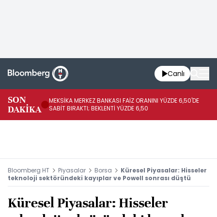
Canlı
SON
MEKSİKA MERKEZ BANKASI FAİZ ORANINI YÜZDE 6,50'DE
OY
DAKİKA
SABİT BIRAKTI; BEKLENTİ YÜZDE 6,50
AÇ
Bloomberg HT
Piyasalar
Borsa
Küresel Piyasalar: Hisseler
teknoloji sektöründeki kayıplar ve Powell sonrası düştü
Küresel Piyasalar: Hisseler