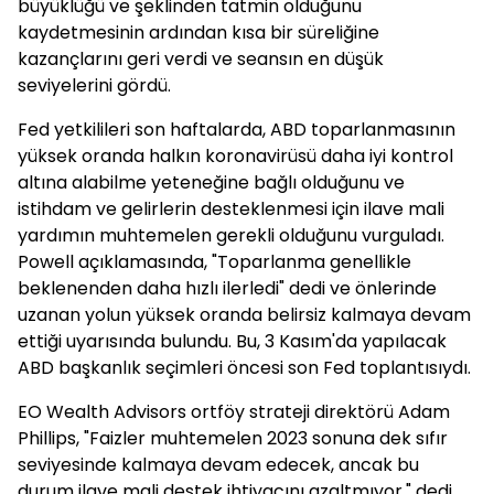
büyüklüğü ve şeklinden tatmin olduğunu
kaydetmesinin ardından kısa bir süreliğine
kazançlarını geri verdi ve seansın en düşük
seviyelerini gördü.
Fed yetkilileri son haftalarda, ABD toparlanmasının
yüksek oranda halkın koronavirüsü daha iyi kontrol
altına alabilme yeteneğine bağlı olduğunu ve
istihdam ve gelirlerin desteklenmesi için ilave mali
yardımın muhtemelen gerekli olduğunu vurguladı.
Powell açıklamasında, "Toparlanma genellikle
beklenenden daha hızlı ilerledi" dedi ve önlerinde
uzanan yolun yüksek oranda belirsiz kalmaya devam
ettiği uyarısında bulundu. Bu, 3 Kasım'da yapılacak
ABD başkanlık seçimleri öncesi son Fed toplantısıydı.
EO Wealth Advisors ortföy strateji direktörü Adam
Phillips, "Faizler muhtemelen 2023 sonuna dek sıfır
seviyesinde kalmaya devam edecek, ancak bu
durum ilave mali destek ihtiyacını azaltmıyor," dedi