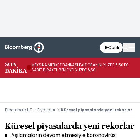
Canlı
SON
MEKSİKA MERKEZ BANKASI FAİZ ORANINI YÜZDE 6,50'DE
OY
DAKİKA
SABİT BIRAKTI; BEKLENTİ YÜZDE 6,50
AÇ
Bloomberg HT
Piyasalar
Küresel piyasalarda yeni rekorlar
Küresel piyasalarda yeni rekorlar
Aşılamaların devam etmesiyle koronavirüs