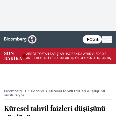
Canlı
SON
ABD'DE TOPTAN SATIŞLAR HAZİRAN'DA AYLIK YÜZDE 0,2
AP
DAKİKA
ARTTI, BEKLENTİ YÜZDE 0,3 ARTIŞ, ÖNCEKİ YÜZDE 0,3 ARTIŞ
KA
Bloomberg HT
Haberler
Küresel tahvil faizleri düşüşünü
sürdürüyor
Küresel tahvil faizleri düşüşünü