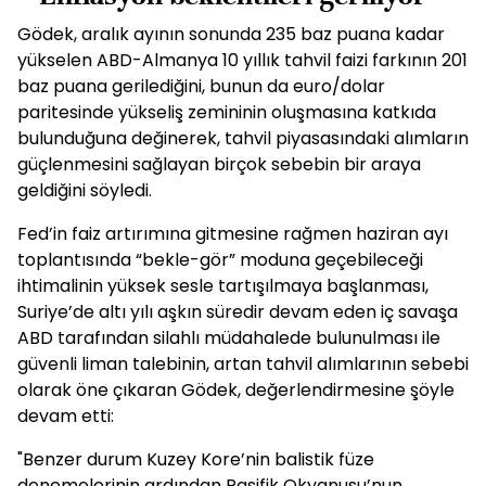
Gödek, aralık ayının sonunda 235 baz puana kadar
yükselen ABD-Almanya 10 yıllık tahvil faizi farkının 201
baz puana gerilediğini, bunun da euro/dolar
paritesinde yükseliş zemininin oluşmasına katkıda
bulunduğuna değinerek, tahvil piyasasındaki alımların
güçlenmesini sağlayan birçok sebebin bir araya
geldiğini söyledi.
Fed’in faiz artırımına gitmesine rağmen haziran ayı
toplantısında “bekle-gör” moduna geçebileceği
ihtimalinin yüksek sesle tartışılmaya başlanması,
Suriye’de altı yılı aşkın süredir devam eden iç savaşa
ABD tarafından silahlı müdahalede bulunulması ile
güvenli liman talebinin, artan tahvil alımlarının sebebi
olarak öne çıkaran Gödek, değerlendirmesine şöyle
devam etti:
"Benzer durum Kuzey Kore’nin balistik füze
denemelerinin ardından Pasifik Okyanusu’nun