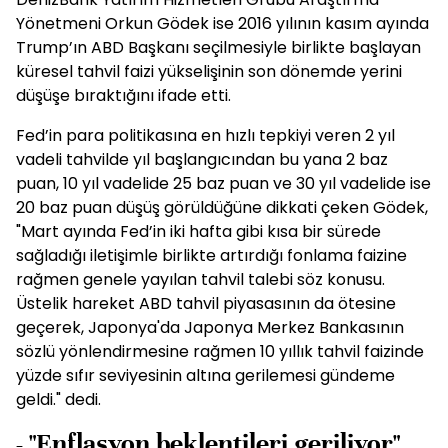
Yönetmeni Orkun Gödek ise 2016 yılının kasım ayında
Trump’ın ABD Başkanı seçilmesiyle birlikte başlayan
küresel tahvil faizi yükselişinin son dönemde yerini
düşüşe bıraktığını ifade etti.
Fed’in para politikasına en hızlı tepkiyi veren 2 yıl
vadeli tahvilde yıl başlangıcından bu yana 2 baz
puan, 10 yıl vadelide 25 baz puan ve 30 yıl vadelide ise
20 baz puan düşüş görüldüğüne dikkati çeken Gödek,
"Mart ayında Fed’in iki hafta gibi kısa bir sürede
sağladığı iletişimle birlikte artırdığı fonlama faizine
rağmen genele yayılan tahvil talebi söz konusu.
Üstelik hareket ABD tahvil piyasasının da ötesine
geçerek, Japonya'da Japonya Merkez Bankasının
sözlü yönlendirmesine rağmen 10 yıllık tahvil faizinde
yüzde sıfır seviyesinin altına gerilemesi gündeme
geldi." dedi.
- "Enflasyon beklentileri geriliyor"