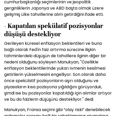
cumhurbaşkanlığı seçimlerinin ve jeopolitik
gerginliklerin Japonya ve ABD başta olmak üzere
gelişmiş ülke tahvillerine alım getirdiğini ifade etti.
- Kapatılan spekülatif pozisyonlar
düşüşü destekliyor
Gerileyen küresel enflasyon beklentileri ve buna
bağlı olarak Fed'in faiz artırma sürecine ilişkin
tahminlerdeki düşüşün de tahvillere ilginin diğer bir
nedeni olduğunu söyleyen Manukyan, "Özellikle
enflasyon beklentilerinde yukarı ivmenin kesilmesi
getirilerin yükselmesini engelliyor. Son olarak daha
önce spekülatif pozisyonların aşırı olduğunu ve
piyasaların kısa pozisyona yığıldığını görüyorduk,
şimdi ise bu pozisyonlar kapatıldığı için alımlar artıyor
ve bu da faizlerin düşüşünü destekliyor." dedi.
Manukyan, Fransa seçimi gibi “olay riski” denebilecek
gelişmeler sonrası belli bir rahatlamanın piyasalara